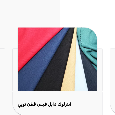
إنترلوك جيرسي عرض واسع