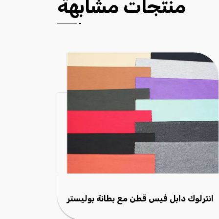
منتجات مشابهة
انترلوك دابل فيس قطن توبي
انترلوك 